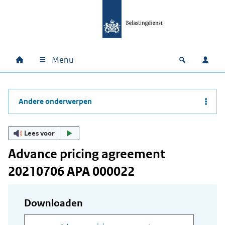
Ga naar hoofdinhoud
Ga direct naar hoofdnavigatie
Ga direct naar footer
Menu
Home
Open zoek
Inlo
Hoofdnavigatie
Andere onderwerpen
Lees voor
Advance pricing agreement
20210706 APA 000022
Downloaden