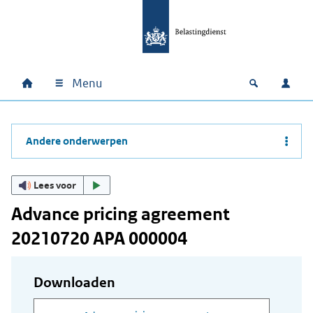
Ga naar hoofdinhoud
Ga direct naar hoofdnavigatie
Ga direct naar footer
Menu
Home
Open zoek
Inlo
Hoofdnavigatie
Andere onderwerpen
Lees voor
Advance pricing agreement
20210720 APA 000004
Downloaden