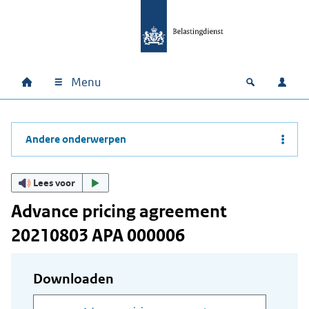
Ga naar hoofdinhoud
Ga direct naar hoofdnavigatie
Ga direct naar footer
Menu
Home
Open zoek
Inlo
Hoofdnavigatie
Andere onderwerpen
Lees voor
Advance pricing agreement
20210803 APA 000006
Downloaden