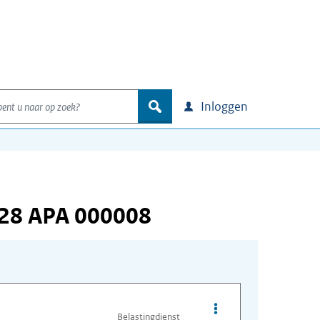
nt u naar op zoek?
zoek
Inloggen
928 APA 000008
Opties van bestand A
Belastingdienst