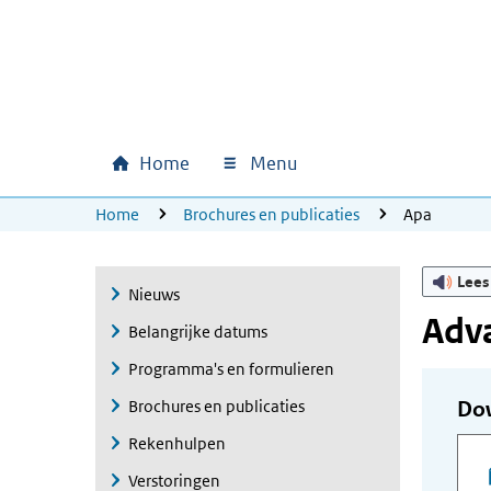
Ga naar hoofdinhoud
Ga direct naar hoofdnavigatie
Ga direct naar footer
Home
Menu
Hoofdnavigatie
U bevindt zich hier:
Home
Brochures en publicaties
Apa
Lees
Nieuws
Adv
Belangrijke datums
Programma's en formulieren
Brochures en publicaties
Do
Rekenhulpen
Verstoringen