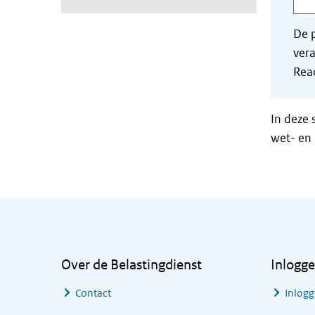
De p
vera
Read
In deze 
wet- en 
Algemene informatie
Over de Belastingdienst
Inlogg
Contact
Inlogg