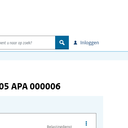
nt u naar op zoek?
zoek
Inloggen
005 APA 000006
Opties van bestand A
Belastingdienst