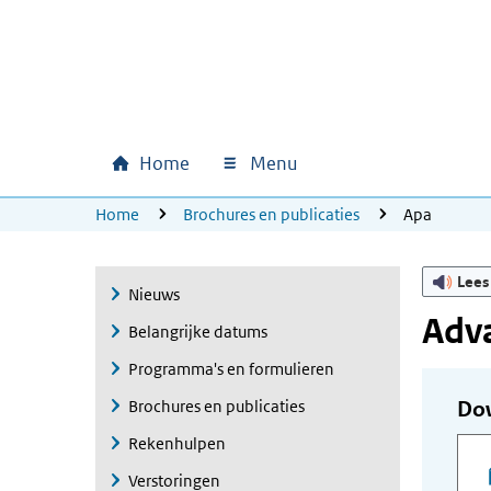
Ga naar hoofdinhoud
Ga direct naar hoofdnavigatie
Ga direct naar footer
Home
Menu
Hoofdnavigatie
U bevindt zich hier:
Home
Brochures en publicaties
Apa
Lees
Nieuws
Adv
Belangrijke datums
Programma's en formulieren
Brochures en publicaties
Do
Rekenhulpen
Verstoringen