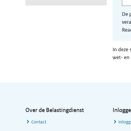
De p
vera
Read
In deze 
wet- en 
Algemene informatie
Over de Belastingdienst
Inlogg
Contact
Inlogg