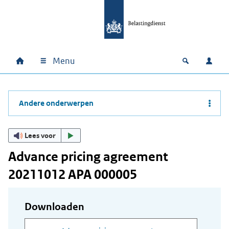
Ga naar hoofdinhoud
Ga direct naar hoofdnavigatie
Ga direct naar footer
Menu
Home
Open zoek
Inlo
Hoofdnavigatie
Andere onderwerpen
Lees voor
Advance pricing agreement
20211012 APA 000005
Downloaden