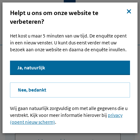
Ga naar hoofdinhoud
Ga direct naar hoofdnavigatie
Ga direct naar footer
Sluit
kruis
Helpt u ons om onze website te
verbeteren?
Het kost u maar 5 minuten van uw tijd. De enquête opent
Menu
Home
Open zoek
Inlo
Hoofdnavigatie
in een nieuw venster. U kunt dus eerst verder met uw
bezoek aan onze website en daarna de enquête invullen.
Andere onderwerpen
Ja, natuurlijk
Lees voor
Nee, bedankt
Advance pricing agreement
20211109 APA 000004
Wij gaan natuurlijk zorgvuldig om met alle gegevens die u
verstrekt. Kijk voor meer informatie hierover bij
privacy
(opent nieuw scherm)
.
Downloaden