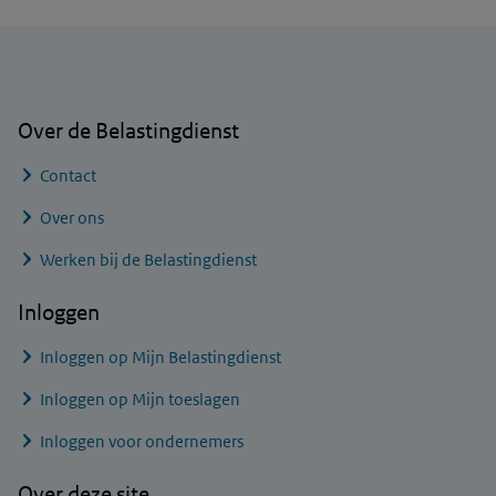
Algemene informatie
Over de Belastingdienst
Contact
Over ons
Werken bij de Belastingdienst
Inloggen
Inloggen op Mijn Belastingdienst
Inloggen op Mijn toeslagen
Inloggen voor ondernemers
Over deze site