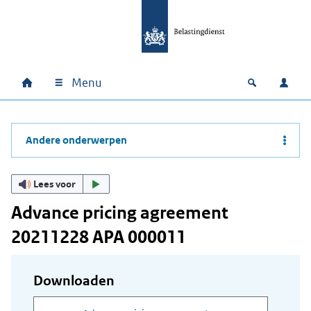
Ga naar hoofdinhoud
Ga direct naar hoofdnavigatie
Ga direct naar footer
Menu
Home
Open zoek
Inlo
Hoofdnavigatie
Andere onderwerpen
Lees voor
Advance pricing agreement
20211228 APA 000011
Downloaden