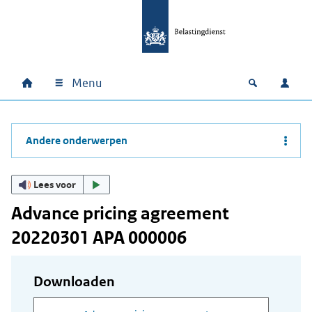
Ga naar hoofdinhoud
Ga direct naar hoofdnavigatie
Ga direct naar footer
Menu
Home
Open zoek
Inlo
Hoofdnavigatie
Andere onderwerpen
Lees voor
Advance pricing agreement
20220301 APA 000006
Downloaden