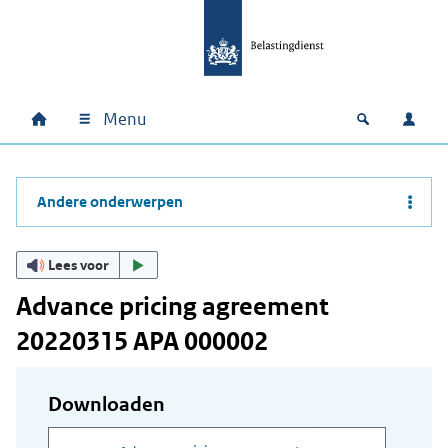
Ga naar hoofdinhoud
Ga direct naar hoofdnavigatie
Ga direct naar footer
Menu
Home
Open zoek
Inlo
Hoofdnavigatie
Andere onderwerpen
Lees voor
Advance pricing agreement
20220315 APA 000002
Downloaden