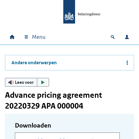
Ga naar hoofdinhoud
Ga direct naar hoofdnavigatie
Ga direct naar footer
Menu
Home
Open zoek
Inlo
Hoofdnavigatie
Andere onderwerpen
Lees voor
Advance pricing agreement
20220329 APA 000004
Downloaden