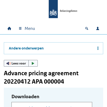
Ga naar hoofdinhoud
Ga direct naar hoofdnavigatie
Ga direct naar footer
Menu
Home
Open zoek
Inlo
Hoofdnavigatie
Andere onderwerpen
Lees voor
Advance pricing agreement
20220412 APA 000004
Downloaden