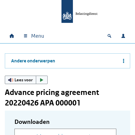
Ga naar hoofdinhoud
Ga direct naar hoofdnavigatie
Ga direct naar footer
Menu
Home
Open zoek
Inlo
Hoofdnavigatie
Andere onderwerpen
Lees voor
Advance pricing agreement
20220426 APA 000001
Downloaden