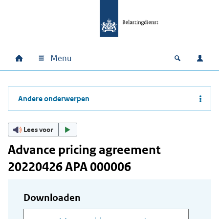
Ga naar hoofdinhoud
Ga direct naar hoofdnavigatie
Ga direct naar footer
Menu
Home
Open zoek
Inlo
Hoofdnavigatie
Andere onderwerpen
Lees voor
Advance pricing agreement
20220426 APA 000006
Downloaden