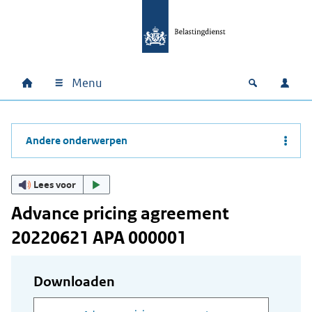
Ga naar hoofdinhoud
Ga direct naar hoofdnavigatie
Ga direct naar footer
Menu
Home
Open zoek
Inlo
Hoofdnavigatie
Andere onderwerpen
Lees voor
Advance pricing agreement
20220621 APA 000001
Downloaden