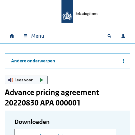
Ga naar hoofdinhoud
Ga direct naar hoofdnavigatie
Ga direct naar footer
Menu
Home
Open zoek
Inlo
Hoofdnavigatie
Andere onderwerpen
Lees voor
Advance pricing agreement
20220830 APA 000001
Downloaden