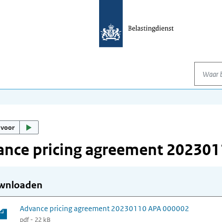
Waar be
 voor
ance pricing agreement 20230
wnloaden
Advance pricing agreement 20230110 APA 000002
pdf - 22 kB