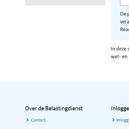
De p
vera
Read
In deze 
wet- en 
Algemene informatie
Over de Belastingdienst
Inlogg
Contact
Inlogg