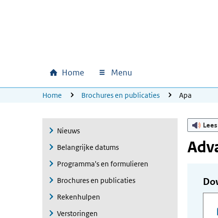
Ga naar hoofdinhoud
Ga direct naar hoofdnavigatie
Ga direct naar footer
Home
Menu
Hoofdnavigatie
U bevindt zich hier:
Home
Brochures en publicaties
Apa
Lees
Nieuws
Adv
Belangrijke datums
Programma's en formulieren
Brochures en publicaties
Do
Rekenhulpen
Verstoringen