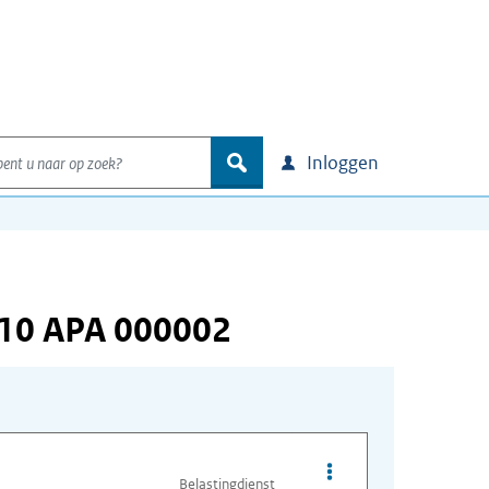
nt u naar op zoek?
zoek
Inloggen
110 APA 000002
Opties van bestand A
Belastingdienst