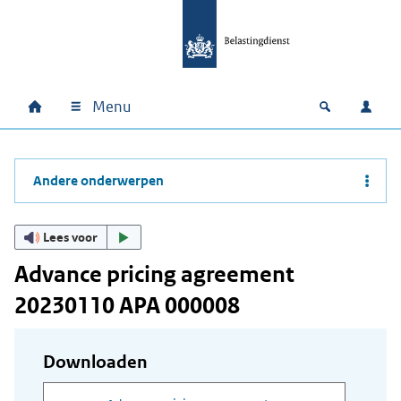
Ga naar hoofdinhoud
Ga direct naar hoofdnavigatie
Ga direct naar footer
Menu
Home
Open zoek
Inlo
Hoofdnavigatie
Andere onderwerpen
Lees voor
Advance pricing agreement
20230110 APA 000008
Downloaden