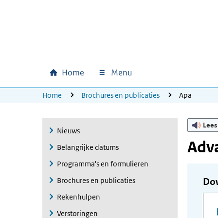
Ga naar hoofdinhoud
Ga direct naar hoofdnavigatie
Ga direct naar footer
Home
Menu
Hoofdnavigatie
U bevindt zich hier:
Home
Brochures en publicaties
Apa
Lees
Nieuws
Adv
Belangrijke datums
Programma's en formulieren
Brochures en publicaties
Do
Rekenhulpen
Verstoringen