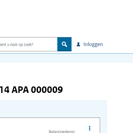
nt u naar op zoek?
zoek
Inloggen
214 APA 000009
Opties van bestand A
Belastingdienst