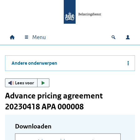
Ga naar hoofdinhoud
Ga direct naar hoofdnavigatie
Ga direct naar footer
Menu
Home
Open zoek
Inlo
Hoofdnavigatie
Andere onderwerpen
Lees voor
Advance pricing agreement
20230418 APA 000008
Downloaden