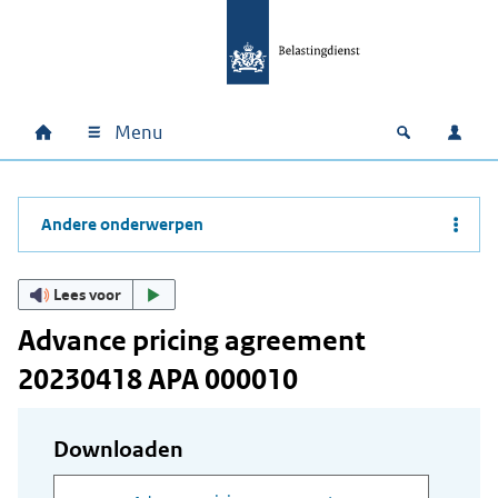
Ga naar hoofdinhoud
Ga direct naar hoofdnavigatie
Ga direct naar footer
Menu
Home
Open zoek
Inlo
Hoofdnavigatie
Andere onderwerpen
Lees voor
Advance pricing agreement
20230418 APA 000010
Downloaden