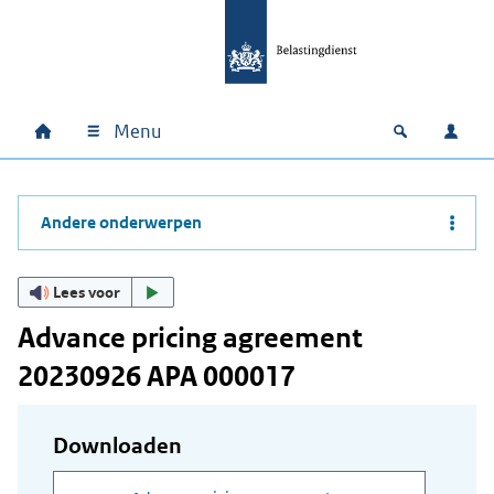
Ga naar hoofdinhoud
Ga direct naar hoofdnavigatie
Ga direct naar footer
Menu
Home
Open zoek
Inlo
Hoofdnavigatie
Andere onderwerpen
Lees voor
Advance pricing agreement
20230926 APA 000017
Downloaden