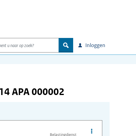
nt u naar op zoek?
zoek
Inloggen
114 APA 000002
Opties van bestand A
Belastingdienst