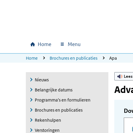
Ga naar hoofdinhoud
Ga direct naar hoofdnavigatie
Ga direct naar footer
Home
Menu
Hoofdnavigatie
U bevindt zich hier:
Home
Brochures en publicaties
Apa
Lees
Nieuws
Adv
Belangrijke datums
Programma's en formulieren
Brochures en publicaties
Do
Rekenhulpen
Verstoringen