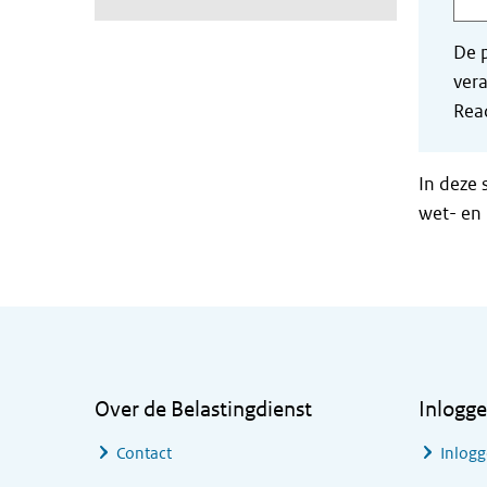
De p
vera
Read
In deze 
wet- en 
Algemene informatie
Over de Belastingdienst
Inlogg
Contact
Inlogg