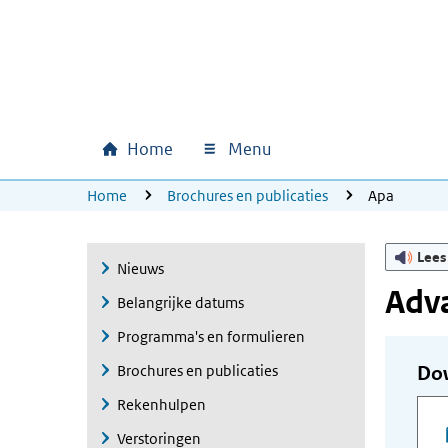
Ga naar hoofdinhoud
Ga direct naar hoofdnavigatie
Ga direct naar footer
Home
Menu
Hoofdnavigatie
U bevindt zich hier:
Home
Brochures en publicaties
Apa
Lees
Nieuws
Adv
Belangrijke datums
Programma's en formulieren
Brochures en publicaties
Do
Rekenhulpen
Verstoringen