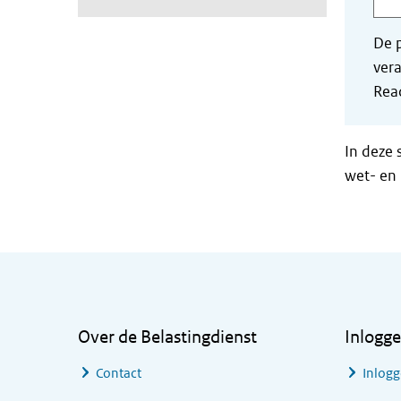
De p
vera
Read
In deze 
wet- en 
Algemene informatie
Over de Belastingdienst
Inlogg
Contact
Inlogg