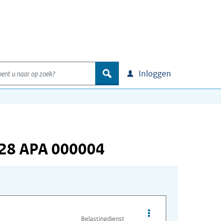
nt u naar op zoek?
zoek
Inloggen
128 APA 000004
Opties van bestand A
Belastingdienst