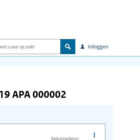
nt u naar op zoek?
zoek
Inloggen
219 APA 000002
Opties van bestand A
Belastingdienst