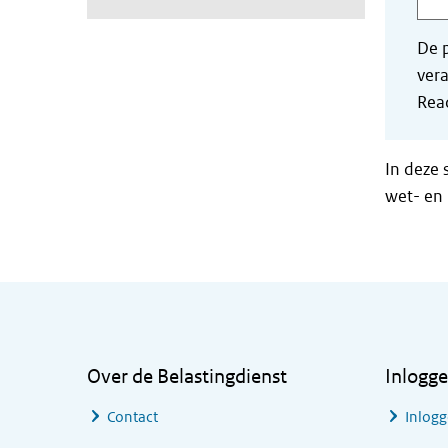
De p
vera
Read
In deze 
wet- en 
Algemene informatie
Over de Belastingdienst
Inlogg
Contact
Inlogg