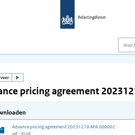
Waar be
 voor
ance pricing agreement 20231
wnloaden
Advance pricing agreement 20231219 APA 000002
pdf - 85 kB