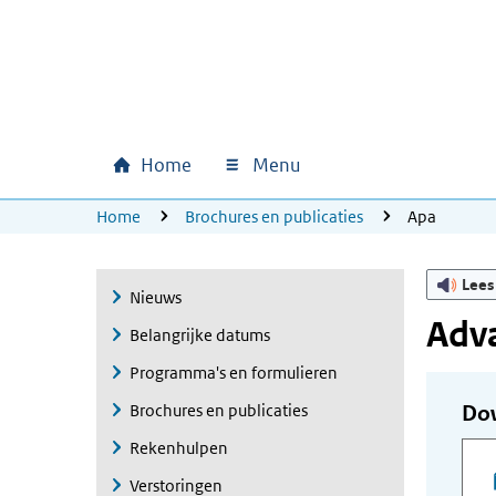
Ga naar hoofdinhoud
Ga direct naar hoofdnavigatie
Ga direct naar footer
Home
Menu
Hoofdnavigatie
U bevindt zich hier:
Home
Brochures en publicaties
Apa
Lees
Nieuws
Adv
Belangrijke datums
Programma's en formulieren
Brochures en publicaties
Do
Rekenhulpen
Verstoringen