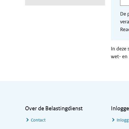
De p
vera
Read
In deze 
wet- en 
Algemene informatie
Over de Belastingdienst
Inlogg
Contact
Inlogg