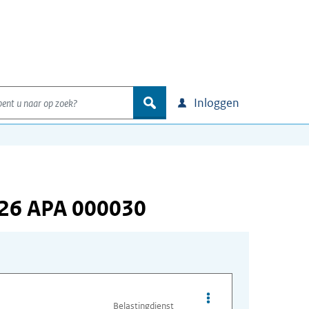
nt u naar op zoek?
zoek
Inloggen
226 APA 000030
Opties van bestand A
Belastingdienst