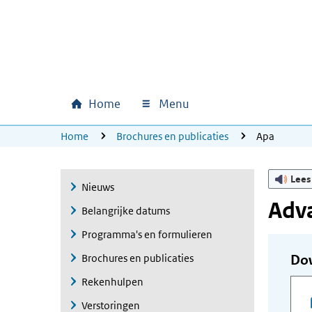
Ga naar hoofdinhoud
Ga direct naar hoofdnavigatie
Ga direct naar footer
Home
Menu
Hoofdnavigatie
U bevindt zich hier:
Home
Brochures en publicaties
Apa
Lees
Nieuws
Adv
Belangrijke datums
Programma's en formulieren
Brochures en publicaties
Do
Rekenhulpen
Verstoringen