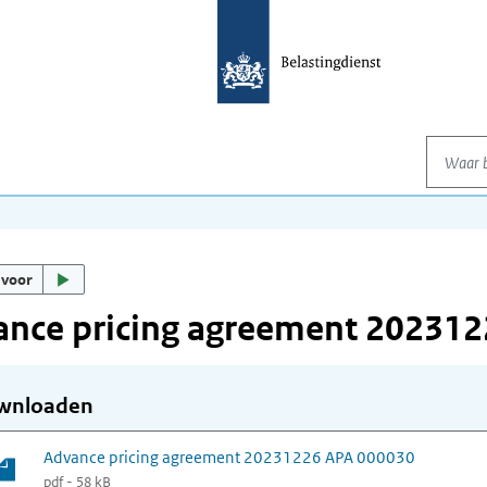
Waar be
 voor
ance pricing agreement 20231
wnloaden
Advance pricing agreement 20231226 APA 000030
pdf - 58 kB