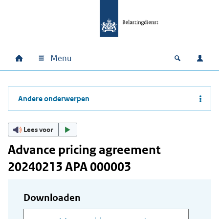
Ga naar hoofdinhoud
Ga direct naar hoofdnavigatie
Ga direct naar footer
Menu
Home
Open zoek
Inlo
Hoofdnavigatie
Andere onderwerpen
Lees voor
Advance pricing agreement
20240213 APA 000003
Downloaden