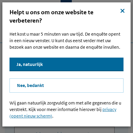
Ga naar hoofdinhoud
Ga direct naar hoofdnavigatie
Ga direct naar footer
Sluit
kruis
Helpt u ons om onze website te
verbeteren?
Het kost u maar 5 minuten van uw tijd. De enquête opent
Menu
Home
Open zoek
Inlo
Hoofdnavigatie
in een nieuw venster. U kunt dus eerst verder met uw
bezoek aan onze website en daarna de enquête invullen.
Andere onderwerpen
Ja, natuurlijk
Lees voor
Nee, bedankt
Advance pricing agreement
20240312 APA 000007
Wij gaan natuurlijk zorgvuldig om met alle gegevens die u
verstrekt. Kijk voor meer informatie hierover bij
privacy
(opent nieuw scherm)
.
Downloaden