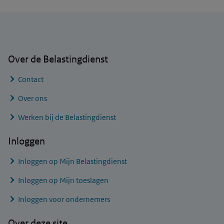
Algemene informatie
Over de Belastingdienst
Contact
Over ons
Werken bij de Belastingdienst
Inloggen
Inloggen op Mijn Belastingdienst
Inloggen op Mijn toeslagen
Inloggen voor ondernemers
Over deze site