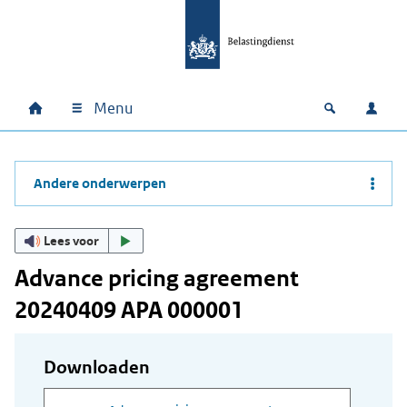
Ga naar hoofdinhoud
Ga direct naar hoofdnavigatie
Ga direct naar footer
Menu
Home
Open zoek
Inlo
Hoofdnavigatie
Andere onderwerpen
Lees voor
Advance pricing agreement
20240409 APA 000001
Downloaden