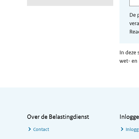
De p
vera
Read
In deze 
wet- en 
Algemene informatie
Over de Belastingdienst
Inlogg
Contact
Inlogg