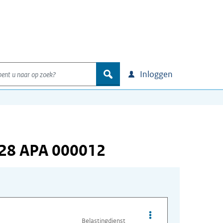
nt u naar op zoek?
zoek
Inloggen
528 APA 000012
Opties van bestand A
Belastingdienst