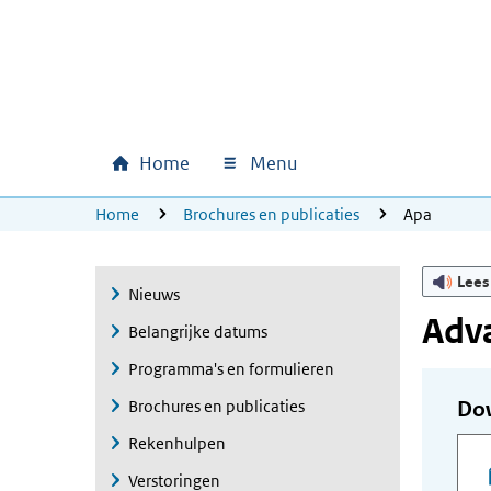
Ga naar hoofdinhoud
Ga direct naar hoofdnavigatie
Ga direct naar footer
Home
Menu
Hoofdnavigatie
U bevindt zich hier:
Home
Brochures en publicaties
Apa
Lees
Nieuws
Adv
Belangrijke datums
Programma's en formulieren
Brochures en publicaties
Do
Rekenhulpen
Verstoringen