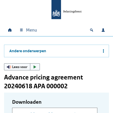
Ga naar hoofdinhoud
Ga direct naar hoofdnavigatie
Ga direct naar footer
Menu
Home
Open zoek
Inlo
Hoofdnavigatie
Andere onderwerpen
Lees voor
Advance pricing agreement
20240618 APA 000002
Downloaden