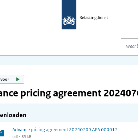
Waar be
 voor
ance pricing agreement 20240
wnloaden
Advance pricing agreement 20240709 APA 000017
pdf - 85 kB