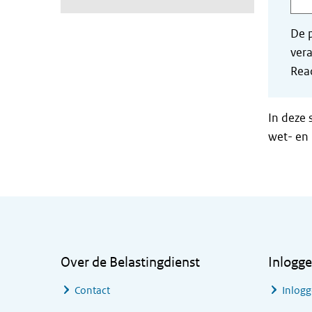
De p
vera
Read
In deze 
wet- en 
Algemene informatie
Over de Belastingdienst
Inlogg
Contact
Inlogg