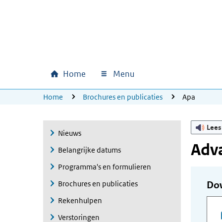
Ga naar hoofdinhoud
Ga direct naar hoofdnavigatie
Ga direct naar footer
Home
Menu
Hoofdnavigatie
U bevindt zich hier:
Home
Brochures en publicaties
Apa
Lees
Nieuws
Adv
Belangrijke datums
Programma's en formulieren
Brochures en publicaties
Do
Rekenhulpen
Verstoringen