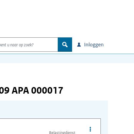
nt u naar op zoek?
zoek
Inloggen
709 APA 000017
Opties van bestand A
Belastingdienst