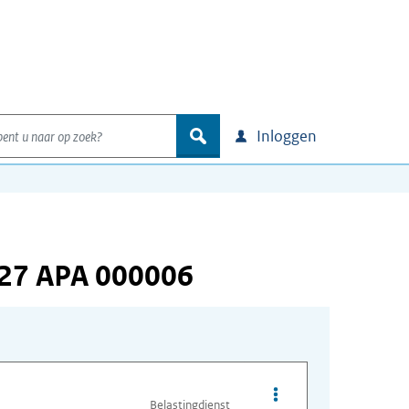
nt u naar op zoek?
zoek
Inloggen
827 APA 000006
Opties van bestand A
Belastingdienst