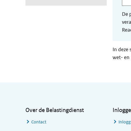
De p
vera
Read
In deze 
wet- en 
Algemene informatie
Over de Belastingdienst
Inlogg
Contact
Inlogg