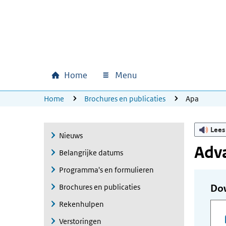
Ga naar hoofdinhoud
Ga direct naar hoofdnavigatie
Ga direct naar footer
Home
Menu
Hoofdnavigatie
U bevindt zich hier:
Home
Brochures en publicaties
Apa
Lees
Nieuws
Adv
Belangrijke datums
Programma's en formulieren
Brochures en publicaties
Do
Rekenhulpen
Verstoringen