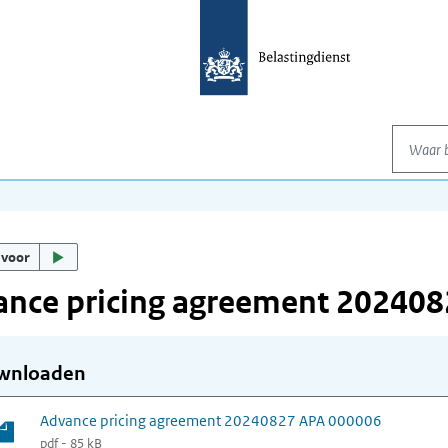
Waar be
 voor
ance pricing agreement 20240
wnloaden
Advance pricing agreement 20240827 APA 000006
pdf - 85 kB