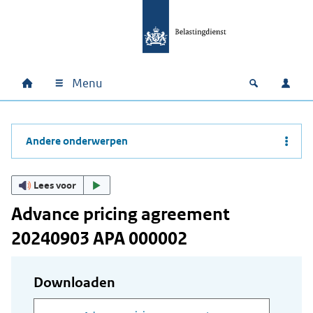
Ga naar hoofdinhoud
Ga direct naar hoofdnavigatie
Ga direct naar footer
Menu
Home
Open zoek
Inlo
Hoofdnavigatie
Andere onderwerpen
Lees voor
Advance pricing agreement
20240903 APA 000002
Downloaden