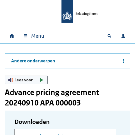
Ga naar hoofdinhoud
Ga direct naar hoofdnavigatie
Ga direct naar footer
Menu
Home
Open zoek
Inlo
Hoofdnavigatie
Andere onderwerpen
Lees voor
Advance pricing agreement
20240910 APA 000003
Downloaden