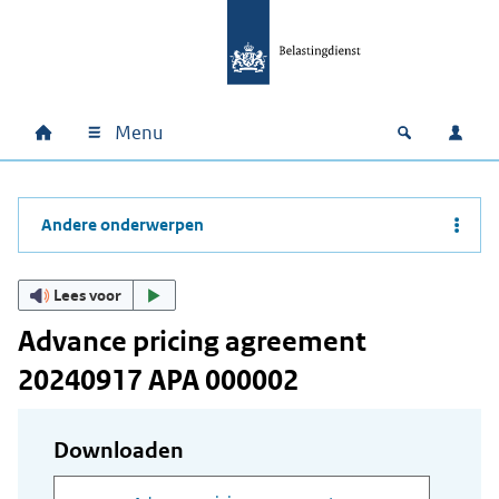
Ga naar hoofdinhoud
Ga direct naar hoofdnavigatie
Ga direct naar footer
Menu
Home
Open zoek
Inlo
Hoofdnavigatie
Andere onderwerpen
Lees voor
Advance pricing agreement
20240917 APA 000002
Downloaden