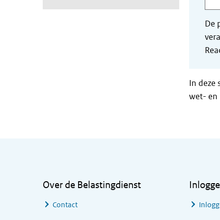
De p
vera
Read
In deze 
wet- en 
Algemene informatie
Over de Belastingdienst
Inlogg
Contact
Inlogg