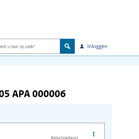
nt u naar op zoek?
zoek
Inloggen
105 APA 000006
Opties van bestand A
Belastingdienst