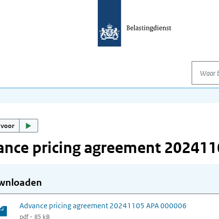
Waar be
 voor
ance pricing agreement 20241
wnloaden
Advance pricing agreement 20241105 APA 000006
pdf - 85 kB