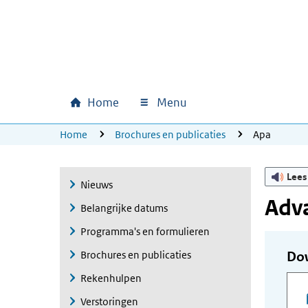
Ga naar hoofdinhoud
Ga direct naar hoofdnavigatie
Ga direct naar footer
Home
Menu
Hoofdnavigatie
U bevindt zich hier:
Home
Brochures en publicaties
Apa
Lees
Nieuws
Adv
Belangrijke datums
Programma's en formulieren
Brochures en publicaties
Do
Rekenhulpen
Verstoringen