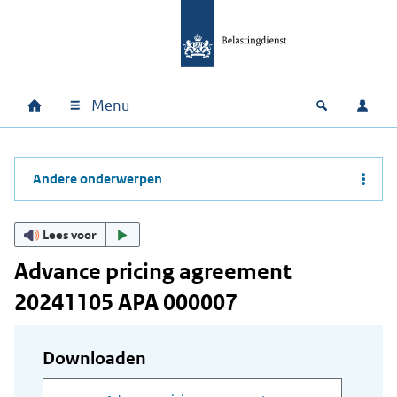
Ga naar hoofdinhoud
Ga direct naar hoofdnavigatie
Ga direct naar footer
Menu
Home
Open zoek
Inlo
Hoofdnavigatie
Andere onderwerpen
Lees voor
Advance pricing agreement
20241105 APA 000007
Downloaden