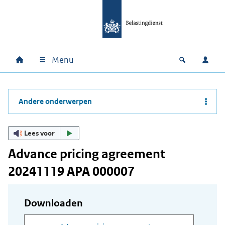
Ga naar hoofdinhoud
Ga direct naar hoofdnavigatie
Ga direct naar footer
Menu
Home
Open zoek
Inlo
Hoofdnavigatie
Andere onderwerpen
Lees voor
Advance pricing agreement
20241119 APA 000007
Downloaden