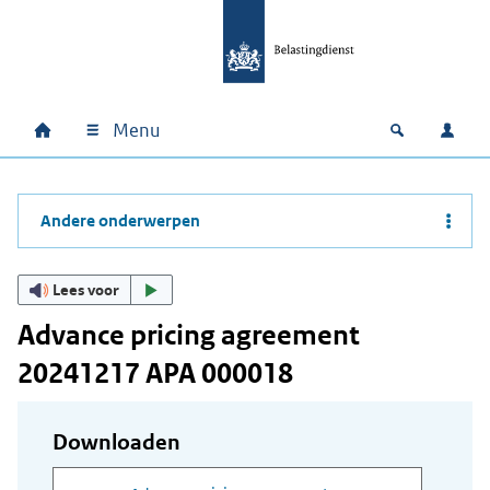
Ga naar hoofdinhoud
Ga direct naar hoofdnavigatie
Ga direct naar footer
Menu
Home
Open zoek
Inlo
Hoofdnavigatie
Andere onderwerpen
Lees voor
Advance pricing agreement
20241217 APA 000018
Downloaden