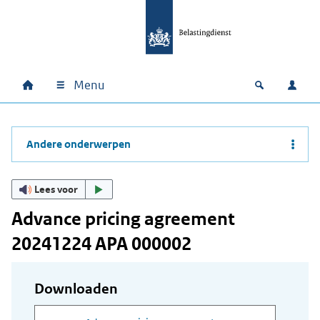
Ga naar hoofdinhoud
Ga direct naar hoofdnavigatie
Ga direct naar footer
Menu
Home
Open zoek
Inlo
Hoofdnavigatie
Andere onderwerpen
Lees voor
Advance pricing agreement
20241224 APA 000002
Downloaden