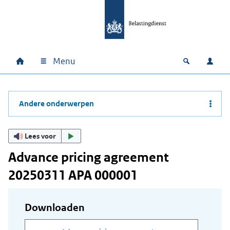
Ga naar hoofdinhoud
Ga direct naar hoofdnavigatie
Ga direct naar footer
Menu
Home
Open zoek
Inlo
Hoofdnavigatie
Andere onderwerpen
Lees voor
Advance pricing agreement
20250311 APA 000001
Downloaden