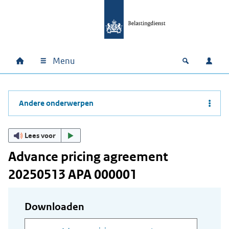
Ga naar hoofdinhoud
Ga direct naar hoofdnavigatie
Ga direct naar footer
Menu
Home
Open zoek
Inlo
Hoofdnavigatie
Andere onderwerpen
Lees voor
Advance pricing agreement
20250513 APA 000001
Downloaden