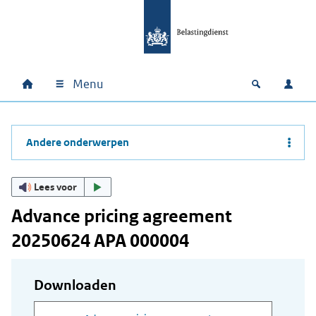
Ga naar hoofdinhoud
Ga direct naar hoofdnavigatie
Ga direct naar footer
Menu
Home
Open zoek
Inlo
Hoofdnavigatie
Andere onderwerpen
Lees voor
Advance pricing agreement
20250624 APA 000004
Downloaden