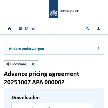
Ga naar hoofdinhoud
Ga direct naar hoofdnavigatie
Ga direct naar footer
Menu
Home
Open zoek
Inlo
Hoofdnavigatie
Andere onderwerpen
Lees voor
Advance pricing agreement
20251007 APA 000002
Downloaden