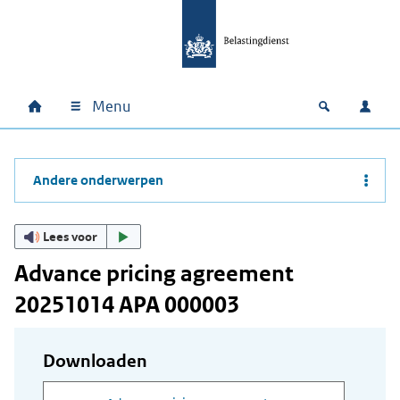
Ga naar hoofdinhoud
Ga direct naar hoofdnavigatie
Ga direct naar footer
Menu
Home
Open zoek
Inlo
Hoofdnavigatie
Andere onderwerpen
Lees voor
Advance pricing agreement
20251014 APA 000003
Downloaden