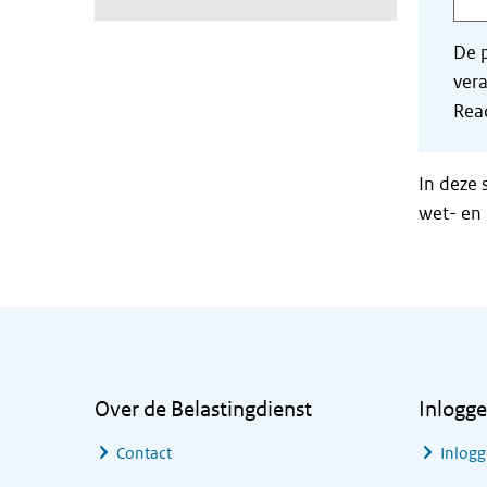
De p
vera
Read
In deze 
wet- en 
Algemene informatie
Over de Belastingdienst
Inlogg
Contact
Inlogg