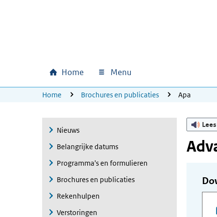
Ga naar hoofdinhoud
Ga direct naar hoofdnavigatie
Ga direct naar footer
Home
Menu
Hoofdnavigatie
U bevindt zich hier:
Home
Brochures en publicaties
Apa
Lees
Nieuws
Adv
Belangrijke datums
Programma's en formulieren
Brochures en publicaties
Do
Rekenhulpen
Verstoringen