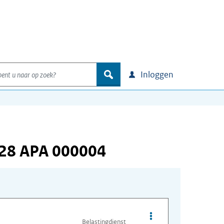
nt u naar op zoek?
zoek
Inloggen
028 APA 000004
Opties van bestand A
Belastingdienst