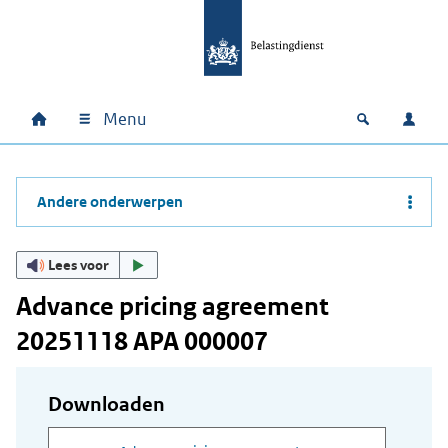
Ga naar hoofdinhoud
Ga direct naar hoofdnavigatie
Ga direct naar footer
Menu
Home
Open zoek
Inlo
Hoofdnavigatie
Andere onderwerpen
Lees voor
Advance pricing agreement
20251118 APA 000007
Downloaden