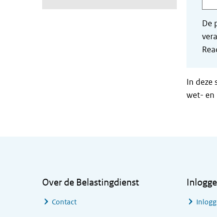
De p
vera
Read
In deze 
wet- en 
Algemene informatie
Over de Belastingdienst
Inlogg
Contact
Inlogg