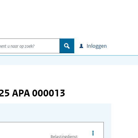
nt u naar op zoek?
zoek
Inloggen
125 APA 000013
Opties van bestand A
Belastingdienst