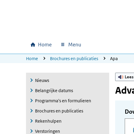
Ga naar hoofdinhoud
Ga direct naar hoofdnavigatie
Ga direct naar footer
Home
Menu
Hoofdnavigatie
U bevindt zich hier:
Home
Brochures en publicaties
Apa
Lees
Nieuws
Adv
Belangrijke datums
Programma's en formulieren
Brochures en publicaties
Do
Rekenhulpen
Verstoringen