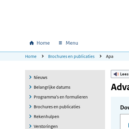
Ga naar hoofdinhoud
Ga direct naar hoofdnavigatie
Ga direct naar footer
Home
Menu
Hoofdnavigatie
U bevindt zich hier:
Home
Brochures en publicaties
Apa
Lees
Nieuws
Adv
Belangrijke datums
Programma's en formulieren
Brochures en publicaties
Do
Rekenhulpen
Verstoringen