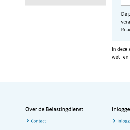
De p
vera
Read
In deze 
wet- en 
Algemene informatie
Over de Belastingdienst
Inlogg
Contact
Inlogg