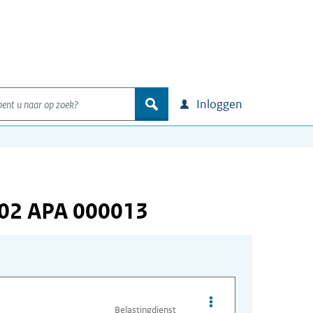
nt u naar op zoek?
zoek
Inloggen
202 APA 000013
Opties van bestand A
Belastingdienst